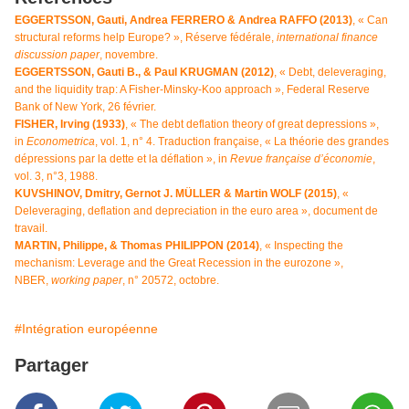
EGGERTSSON, Gauti, Andrea FERRERO & Andrea RAFFO (2013)
, « Can
structural reforms help Europe? », Réserve fédérale,
international finance
discussion paper
, novembre.
EGGERTSSON, Gauti B., & Paul KRUGMAN (2012)
, « Debt, deleveraging,
and the liquidity trap: A Fisher-Minsky-Koo approach », Federal Reserve
Bank of New York, 26 février.
FISHER, Irving (1933)
, « The debt deflation theory of great depressions »,
in
Econometrica
, vol. 1, n° 4.
Traduction française, « La théorie des grandes
dépressions par la dette et la déflation », in
Revue française d’économie
,
vol. 3, n°3, 1988.
KUVSHINOV, Dmitry, Gernot J. MÜLLER & Martin WOLF (2015)
, «
Deleveraging, deflation and depreciation in the euro area », document de
travail.
MARTIN, Philippe, & Thomas PHILIPPON (2014)
, « Inspecting the
mechanism: Leverage and the Great Recession in the eurozone »,
NBER,
working paper
, n° 20572, octobre.
#Intégration européenne
Partager