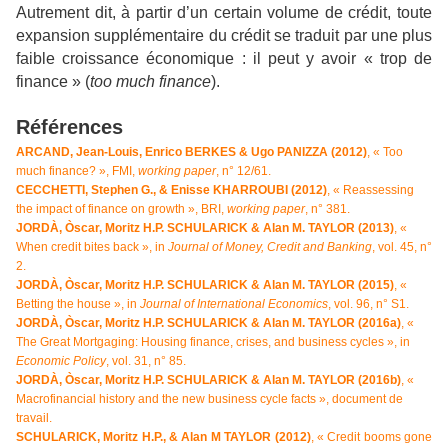
Autrement dit, à partir d’un certain volume de crédit, toute
expansion supplémentaire du crédit se traduit par une plus
faible croissance économique : il peut y avoir « trop de
finance » (
too much finance
).
Références
ARCAND, Jean-Louis, Enrico BERKES & Ugo PANIZZA (2012)
, « Too
much finance? », FMI,
working paper
, n° 12/61.
CECCHETTI, Stephen G., & Enisse KHARROUBI (2012)
, « Reassessing
the impact of finance on growth », BRI,
working paper
, n° 381.
JORDÀ, Òscar, Moritz H.P. SCHULARICK & Alan M. TAYLOR (2013)
, «
When credit bites back », in
Journal of Money, Credit and Banking
, vol. 45, n°
2.
JORDÀ, Òscar, Moritz H.P. SCHULARICK & Alan M. TAYLOR (2015)
, «
Betting the house », in
Journal of International Economics
, vol. 96, n° S1.
JORDÀ, Òscar, Moritz H.P. SCHULARICK & Alan M. TAYLOR (2016a)
, «
The Great Mortgaging: Housing finance, crises, and business cycles », in
Economic Policy
, vol. 31, n° 85.
JORDÀ, Òscar, Moritz H.P. SCHULARICK & Alan M. TAYLOR (2016b)
, «
Macrofinancial history and the new business cycle facts », document de
travail.
SCHULARICK, Moritz H.P., & Alan M TAYLOR (2012)
, « Credit booms gone