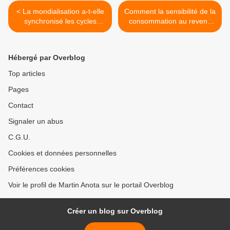
< La mondialisation a-t-elle
Comment la sensibilité de la
synchronisé les cycles
consommation au revenu
d’affaires ?
varie-t-elle au cours du
temps ? >
Hébergé par Overblog
Top articles
Pages
Contact
Signaler un abus
C.G.U.
Cookies et données personnelles
Préférences cookies
Voir le profil de Martin Anota sur le portail Overblog
Créer un blog sur Overblog