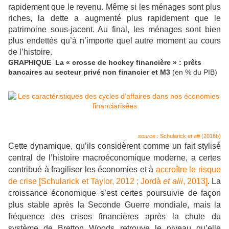
rapidement que le revenu. Même si les ménages sont plus
riches, la dette a augmenté plus rapidement que le
patrimoine sous-jacent. Au final, les ménages sont bien
plus endettés qu’à n’importe quel autre moment au cours
de l’histoire.
GRAPHIQUE La « crosse de hockey financière » : prêts
bancaires au secteur privé non financier et M3
(en % du PIB)
source
: Schularick
et alii
(2016b)
Cette dynamique, qu’ils considèrent comme un fait stylisé
central de l’histoire macroéconomique moderne, a certes
contribué à fragiliser les économies et à
accroître le risque
de crise [Schularick et Taylor, 2012 ; Jordà
et alii
, 2013]
. La
croissance économique s’est certes poursuivie de façon
plus stable après la Seconde Guerre mondiale, mais la
fréquence des crises financières après la chute du
système de Bretton Woods retrouve le niveau qu’elle