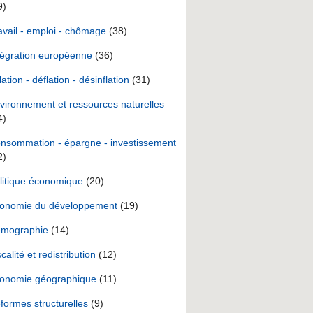
9)
avail - emploi - chômage
(38)
tégration européenne
(36)
lation - déflation - désinflation
(31)
vironnement et ressources naturelles
4)
nsommation - épargne - investissement
2)
litique économique
(20)
onomie du développement
(19)
mographie
(14)
scalité et redistribution
(12)
onomie géographique
(11)
formes structurelles
(9)