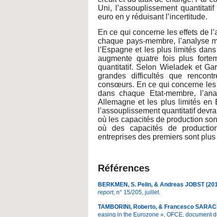
Uni, l’assouplissement quantitati
euro en y réduisant l’incertitude.
En ce qui concerne les effets de l
chaque pays-membre, l’analyse mon
l’Espagne et les plus limités dans 
augmente quatre fois plus forte
quantitatif. Selon Wieladek et Gar
grandes difficultés que rencont
consœurs. En ce qui concerne les ef
dans chaque Etat-membre, l’ana
Allemagne et les plus limités en 
l’assouplissement quantitatif devrai
où les capacités de production son
où des capacités de productio
entreprises des premiers sont plus 
Références
BERKMEN, S. Pelin, & Andreas JOBST (20
report
, n° 15/205, juillet.
TAMBORINI, Roberto, & Francesco SARAC
easing in the Eurozone », OFCE, document de