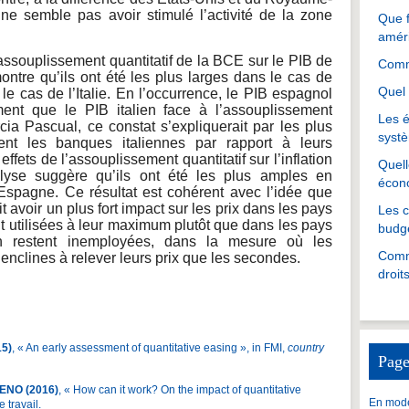
f ne semble pas avoir stimulé l’activité de la zone
Que f
amér
’assouplissement quantitatif de la BCE sur le PIB de
Comme
tre qu’ils ont été les plus larges dans le cas de
Quel 
le cas de l’Italie. En l’occurrence, le PIB espagnol
ment que le PIB italien face à l’assouplissement
Les é
cia Pascual, ce constat s’expliquerait par les plus
systè
rent les banques italiennes par rapport à leurs
fets de l’assouplissement quantitatif sur l’inflation
Quell
lyse suggère qu’ils ont été les plus amples en
écon
Espagne. Ce résultat est cohérent avec l’idée que
t avoir un plus fort impact sur les prix dans les pays
Les 
t utilisées à leur maximum plutôt que dans les pays
budgé
n restent inemployées, dans la mesure où les
Comme
enclines à relever leurs prix que les secondes.
droit
15)
, « An early assessment of quantitative easing », in FMI,
country
Page
ENO (2016)
, « How can it work? On the impact of quantitative
En mode
 travail.