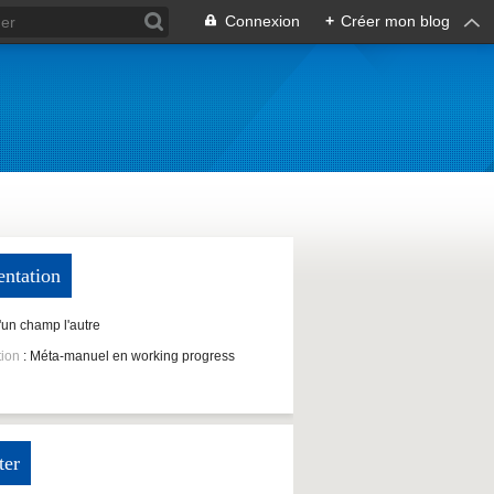
Connexion
+
Créer mon blog
entation
D'un champ l'autre
tion
: Méta-manuel en working progress
ter