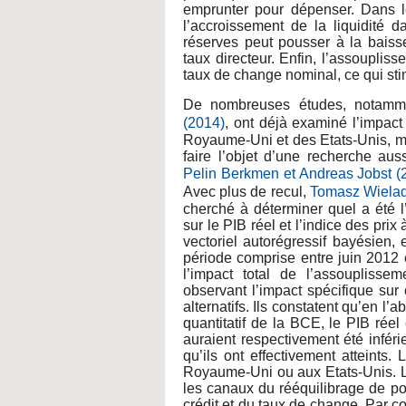
emprunter pour dépenser. Dans l
l’accroissement de la liquidité 
réserves peut pousser à la baisse
taux directeur. Enfin, l’assoupliss
taux de change nominal, ce qui sti
De nombreuses études, notamm
(2014)
, ont déjà examiné l’impact
Royaume-Uni et des Etats-Unis, m
faire l’objet d’une recherche aus
Pelin Berkmen et Andreas Jobst 
Avec plus de recul,
Tomasz Wielad
cherché à déterminer quel a été l
sur le PIB réel et l’indice des pr
vectoriel autorégressif bayésien,
période comprise entre juin 2012 
l’impact total de l’assouplissem
observant l’impact spécifique sur
alternatifs. Ils constatent qu’en 
quantitatif de la BCE, le PIB réel
auraient respectivement été infér
qu’ils ont effectivement atteints. 
Royaume-Uni ou aux Etats-Unis. L’
les canaux du rééquilibrage de po
crédit et du taux de change. Par c