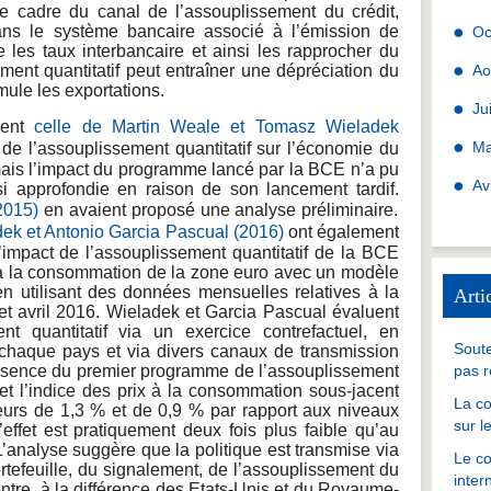
e cadre du canal de l’assouplissement du crédit,
dans le système bancaire associé à l’émission de
Oc
 les taux interbancaire et ainsi les rapprocher du
ement quantitatif peut entraîner une dépréciation du
Ao
mule les exportations.
Ju
ent
celle de Martin Weale et Tomasz Wieladek
Ma
 de l’assouplissement quantitatif sur l’économie du
ais l’impact du programme lancé par la BCE n’a pu
Av
si approfondie en raison de son lancement tardif.
(2015)
en avaient proposé une analyse préliminaire.
ek et Antonio Garcia Pascual (2016)
ont également
’impact de l’assouplissement quantitatif de la BCE
ix à la consommation de la zone euro avec un modèle
 en utilisant des données mensuelles relatives à la
Arti
et avril 2016. Wieladek et Garcia Pascual évaluent
ent quantitatif via un exercice contrefactuel, en
Soute
 chaque pays et via divers canaux de transmission
l’absence du premier programme de l’assouplissement
pas r
 et l’indice des prix à la consommation sous-jacent
La co
ieurs de 1,3 % et de 0,9 % par rapport aux niveaux
sur l
L’effet est pratiquement deux fois plus faible qu’au
analyse suggère que la politique est transmise via
Le co
rtefeuille, du signalement, de l’assouplissement du
inter
ontre, à la différence des Etats-Unis et du Royaume-