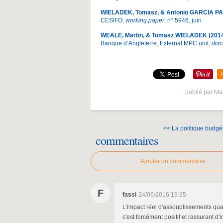
WIELADEK, Tomasz, & Antonio GARCIA P
CESIFO,
working paper
, n° 5946, juin.
WEALE, Martin, & Tomasz WIELADEK (201
Banque d’Angleterre, External MPC unit,
dis
publié par Ma
<< La politique budgéta
commentaires
Ajouter un commentaire
F
fassi
24/06/2016 19:35
L'impact réel d'assouplissements quan
c'est forcément positif et rassurant d