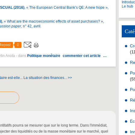
Introdu
Le hub
ASCUAL (2016)
, « The European Central Bank’s QE: A new hope »,
4)
, « What are the macroeconomic effects of asset purchases? »,
cussion paper
, n° 42, avril.
Caté
Repost
0
Cr
(1
rtin Anota
-
dans
Politique monétaire
commenter cet article
…
Re
Po
ire est-elle...
La situation des finances... >>
(5
Po
Ré
In
Ec
titatifs pourra se mesurer que sur le long terme. Dans l'immédiat,
'injecter des liquidités ou de la masse monétaire sur le marché, quel
In