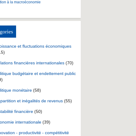
ction à la macroéconomie
gories
oissance et fluctuations économiques
15)
lations financières internationales
(70)
litique budgétaire et endettement public
9)
litique monétaire
(58)
partition et inégalités de revenus
(55)
stabilité financière
(50)
onomie internationale
(39)
novation - productivité - compétitivité