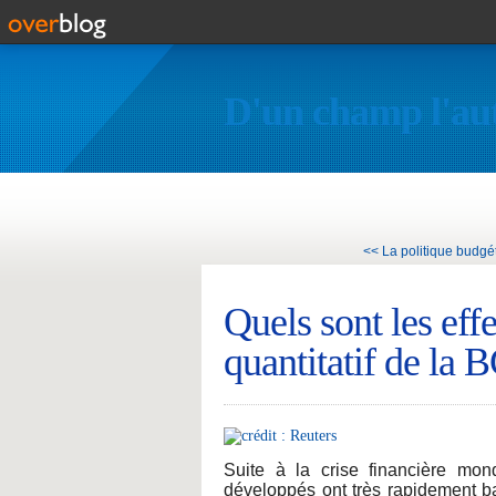
D'un champ l'au
<< La politique budgéta
Quels sont les eff
quantitatif de la 
Suite à la crise financière mo
développés ont très rapidement ba