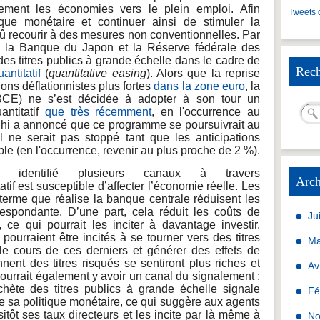
ement les économies vers le plein emploi. Afin
Tweets 
ique monétaire et continuer ainsi de stimuler la
dû recourir à des mesures non conventionnelles. Par
, la Banque du Japon et la Réserve fédérale des
es titres publics à grande échelle dans le cadre de
Rech
ntitatif
(
quantitative easing
). Alors que la reprise
sions déflationnistes plus fortes
dans la zone euro
, la
CE) ne s’est décidée à adopter à son tour un
ntitatif
que très récemment
, en l'occurrence au
ghi a annoncé que ce programme se poursuivrait au
 ne serait pas stoppé tant que les anticipations
ible (en l'occurrence, revenir au plus proche de 2 %).
identifié plusieurs canaux à travers
Arch
tif est susceptible d’affecter l’économie réelle. Les
terme que réalise la banque centrale réduisent les
espondante. D’une part, cela réduit les coûts de
Ju
 ce qui pourrait les inciter à davantage investir.
 pourraient être incités à se tourner vers des titres
Ma
 le cours de ces derniers et générer des effets de
nent des titres risqués se sentiront plus riches et
Av
 pourrait également y avoir un canal du signalement :
chète des titres publics à grande échelle signale
Fé
e sa politique monétaire, ce qui suggère aux agents
itôt ses taux directeurs et les incite par là même à
No