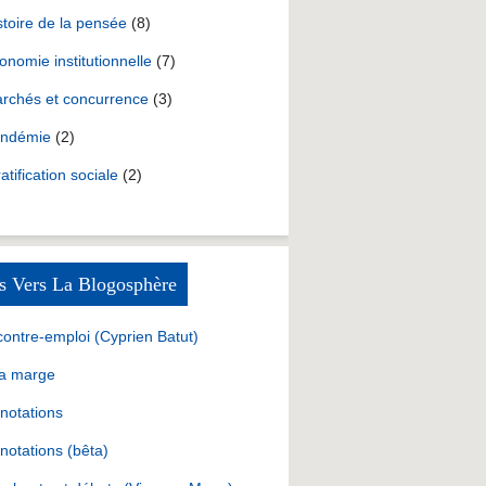
stoire de la pensée
(8)
onomie institutionnelle
(7)
rchés et concurrence
(3)
ndémie
(2)
ratification sociale
(2)
s Vers La Blogosphère
contre-emploi (Cyprien Batut)
la marge
notations
notations (bêta)