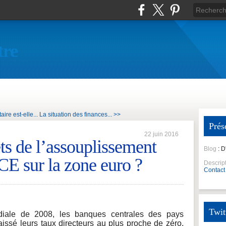
tre
ire est-elle...
La situation des finances... >>
Prés
22 juin 2016
ets de l’assouplissement
Blog
: 
BCE sur la zone euro ?
Descrip
Contact
Twit
ndiale de 2008, les banques centrales des pays
issé leurs taux directeurs au plus proche de zéro,