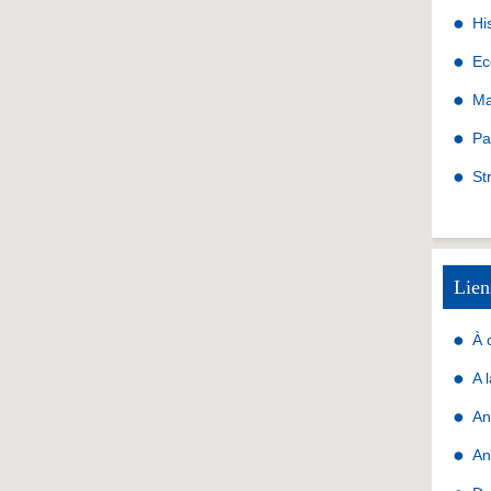
Hi
Ec
Ma
Pa
St
Lien
À 
A 
An
An