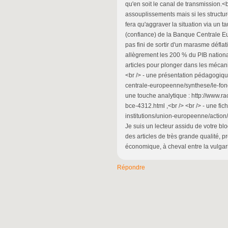
qu'en soit le canal de transmission.<
assouplissements mais si les structu
fera qu'aggraver la situation via un t
(confiance) de la Banque Centrale E
pas fini de sortir d'un marasme défla
allègrement les 200 % du PIB national
articles pour plonger dans les mécani
<br /> - une présentation pédagogiq
centrale-europeenne/synthese/le-fonc
une touche analytique : http://www.
bce-4312.html ,<br /> <br /> - une fich
institutions/union-europeenne/action
Je suis un lecteur assidu de votre blo
des articles de très grande qualité, 
économique, à cheval entre la vulgar
Répondre