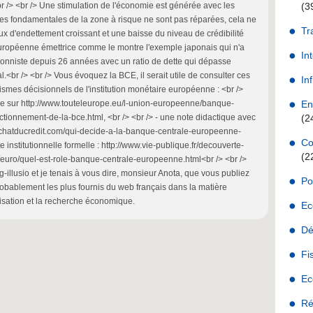
br /> <br /> Une stimulation de l'économie est générée avec les
(3
res fondamentales de la zone à risque ne sont pas réparées, cela ne
Tr
aux d'endettement croissant et une baisse du niveau de crédibilité
uropéenne émettrice comme le montre l'exemple japonais qui n'a
In
tionniste depuis 26 années avec un ratio de dette qui dépasse
.<br /> <br /> Vous évoquez la BCE, il serait utile de consulter ces
Inf
smes décisionnels de l'institution monétaire européenne : <br />
ue sur http://www.touteleurope.eu/l-union-europeenne/banque-
En
tionnement-de-la-bce.html, <br /> <br /> - une note didactique avec
(2
rachatducredit.com/qui-decide-a-la-banque-centrale-europeenne-
Co
e institutionnelle formelle : http://www.vie-publique.fr/decouverte-
(2
/euro/quel-est-role-banque-centrale-europeenne.html<br /> <br />
g-illusio et je tenais à vous dire, monsieur Anota, que vous publiez
Po
probablement les plus fournis du web français dans la matière
isation et la recherche économique.
Ec
Dé
Fi
Ec
Ré