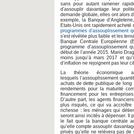
sans pour autant ramener rapid
d'assouplir davantage leur polit
demande globale, elles ont alors 
exemple, la Banque d’Angleterre
Etats-Unis ont rapidement acheté d
programmes d'assouplissement qua
s'est révélée plus faible et les ten
Banque Centrale Européenne (B
programme d’assouplissement qua
début de l'année 2015. Mario Dra
moins jusqu’à mars 2017 et qu’il
d’inflation ne rejoignent pas leur c
La théorie économique a 
lesquels l’assouplissement quantita
achats de dette publique de long 
rendements pour la maturité corr
financement pour les entreprises,
D’autre part, les agents financiers
plus risqués, ce qui va accroître
richesse : les ménages qui détien
seront ainsi incités à dépenser. Il
le fait que la banque centrale a
qu’elle compte assouplir davantag
privés qu’elle ne relèvera pas de s