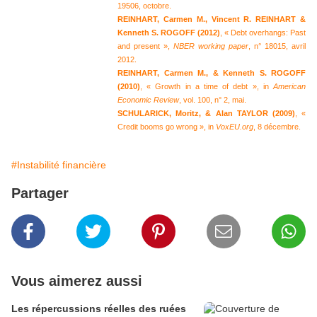
19506, octobre.
REINHART, Carmen M., Vincent R. REINHART &
Kenneth S. ROGOFF (2012)
, « Debt overhangs: Past
and present »,
NBER working paper
, n° 18015, avril
2012.
REINHART, Carmen M., & Kenneth S. ROGOFF
(2010)
, « Growth in a time of debt », in
American
Economic Review
, vol. 100, n° 2, mai.
SCHULARICK, Moritz, & Alan TAYLOR (2009)
, «
Credit booms go wrong », in
VoxEU.org
, 8 décembre.
#Instabilité financière
Partager
Vous aimerez aussi
Les répercussions réelles des ruées