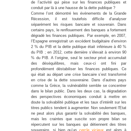
de l’activité qui pèse sur les finances publiques et
conduit par là à une hausse de la dette publique ?
Comme l’ont démontré les événements de la Grande
Récession, il est toutefois difficile d’analyser
séparément les risques bancaire et souverain. Dans
certains pays, le renflouement des banques a fortement
dégradé les finances publiques. Par exemple, en 2007,
l’Espagne enregistrait un excédent budgétaire d’environ
2 % du PIB et la dette publique était inférieure à 40 %
du PIB ; en 2012, cette dernière s’élevait à environ 90
% du PIB. A l’origine, seul le secteur privé accumulait
des déséquilibres, mais ceux-ci ont fini par
profondément déstabiliser les finances publiques. Ce
qui était au départ une crise bancaire s’est transformé
en crise de la dette souveraine. Dans d’autres pays
comme la Grèce, la vulnérabilité semble se concentrer
dans le bilan public. Dans les deux cas, la dégradation
des perspectives économiques conduit à mettre en
doute la solvabilité publique et les taux d’intérêt sur les
titres publics tendent à augmenter. Non seulement l'Etat
ne peut alors plus garantir la solvabilité des banques,
mais les craintes que suscite son propre bilan se
répercutent sur les banques qui détiennent des titres
souverains, si bien qu’un
cercle vicieux
est alors à