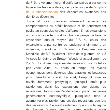
du PIB, le volume moyen d’actifs bancaires a par contre
triplé entre les deux dates, ce qui témoigne de
l'ampleur
de la financiarisation
des économies avancées ces
dernières décennies.
Jordà et ses coauteurs observent ensuite les
comportements du crédit bancaire et de l’endettement
public au cours des cycles d’affaires. Si les expansions
ont au cours du temps duré plus longtemps, le taux de
croissance annuel moyen du PIB au cours des
expansions a par contre eu tendance à diminuer : en
moyenne, il était de 3,5 % avant la Première Guerre
Mondiale, de 5,2 % durant l’entre-deux-guerres, de 4,3
% sous le régime de Bretton Woods et actuellement de
2,7 %. La durée moyenne de récession n’a toutefois
pas varié. Ainsi, au cours du temps, les cycles
économiques sont devenus plus durables et beaucoup
plus intensifs en crédit. En effet, l’emprunt privé se
révèle fortement procyclique, puisqu’il croît plus
rapidement dans les expansions que durant les
récessions, tandis que l’endettement public se révèle
généralement contracyclique, puisqu’elle tend à
augmenter plus rapidement lors des récessions que lors
des récessions. Ce n’est seulement que sous le régime
de Bretton Woods que la dette publique s’est