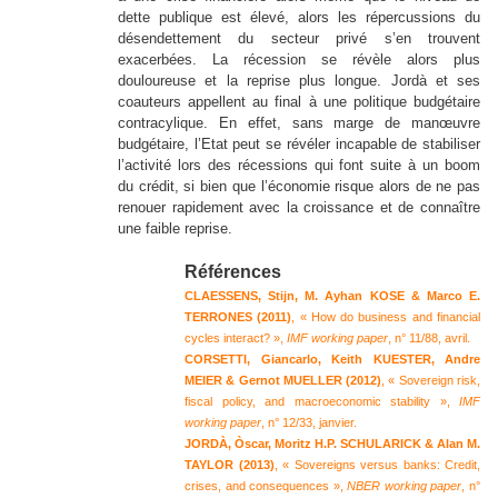
dette publique est élevé, alors les répercussions du
désendettement du secteur privé s’en trouvent
exacerbées. La récession se révèle alors plus
douloureuse et la reprise plus longue. Jordà et ses
coauteurs appellent au final à une politique budgétaire
contracylique. En effet, sans marge de manœuvre
budgétaire, l’Etat peut se révéler incapable de stabiliser
l’activité lors des récessions qui font suite à un boom
du crédit, si bien que l’économie risque alors de ne pas
renouer rapidement avec la croissance et de connaître
une faible reprise.
Références
CLAESSENS, Stijn, M. Ayhan KOSE & Marco E.
TERRONES (2011)
, « How do business and financial
cycles interact? »,
IMF working paper
, n° 11/88, avril.
CORSETTI, Giancarlo, Keith KUESTER, Andre
MEIER & Gernot MUELLER (2012)
, « Sovereign risk,
fiscal policy, and macroeconomic stability »,
IMF
working paper
, n° 12/33, janvier.
JORDÀ, Òscar, Moritz H.P. SCHULARICK & Alan M.
TAYLOR (2013)
, « Sovereigns versus banks: Credit,
crises, and consequences »,
NBER working paper
, n°