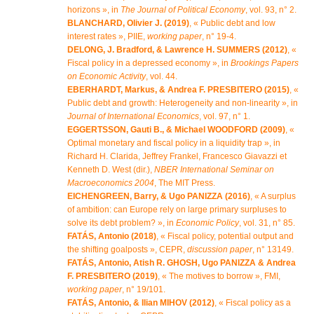
horizons », in
The Journal of Political Economy
, vol. 93, n° 2.
BLANCHARD, Olivier J. (2019)
, « Public debt and low
interest rates », PIIE,
working paper
, n° 19-4.
DELONG, J. Bradford, & Lawrence H. SUMMERS (2012)
, «
Fiscal policy in a depressed economy », in
Brookings Papers
on Economic Activity
, vol. 44.
EBERHARDT, Markus, & Andrea F. PRESBITERO (2015)
, «
Public debt and growth: Heterogeneity and non-linearity », in
Journal of International Economics
, vol. 97, n° 1.
EGGERTSSON, Gauti B., & Michael WOODFORD (2009)
, «
Optimal monetary and fiscal policy in a liquidity trap », in
Richard H. Clarida, Jeffrey Frankel, Francesco Giavazzi et
Kenneth D. West (dir.),
NBER International Seminar on
Macroeconomics 2004
, The MIT Press.
EICHENGREEN, Barry, & Ugo PANIZZA (2016)
, « A surplus
of ambition: can Europe rely on large primary surpluses to
solve its debt problem? », in
Economic Policy
, vol. 31, n° 85.
FATÁS, Antonio (2018)
, « Fiscal policy, potential output and
the shifting goalposts », CEPR,
discussion paper
, n° 13149.
FATÁS, Antonio, Atish R. GHOSH, Ugo PANIZZA & Andrea
F. PRESBITERO (2019)
, « The motives to borrow », FMI,
working paper
, n° 19/101.
FATÁS, Antonio, & Ilian MIHOV (2012)
, « Fiscal policy as a