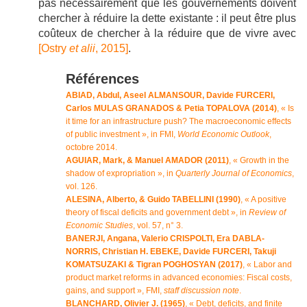
pas nécessairement que les gouvernements doivent
chercher à réduire la dette existante : il peut être plus
coûteux de chercher à la réduire que de vivre avec
[Ostry
et alii
, 2015]
.
Références
ABIAD, Abdul, Aseel ALMANSOUR, Davide FURCERI,
Carlos MULAS GRANADOS & Petia TOPALOVA (2014)
, « Is
it time for an infrastructure push? The macroeconomic effects
of public investment », in FMI,
World Economic Outlook
,
octobre 2014.
AGUIAR, Mark, & Manuel AMADOR (2011)
, « Growth in the
shadow of expropriation », in
Quarterly Journal of Economics
,
vol. 126.
ALESINA, Alberto, & Guido TABELLINI (1990)
,
«
A positive
theory of fiscal deficits and government debt
»
, in
Review of
Economic Studies
, vol. 57, n° 3.
BANERJI, Angana, Valerio CRISPOLTI, Era DABLA-
NORRIS, Christian H. EBEKE, Davide FURCERI, Takuji
KOMATSUZAKI & Tigran POGHOSYAN (2017)
, « Labor and
product market reforms in advanced economies: Fiscal costs,
gains, and support », FMI,
staff discussion note
.
BLANCHARD, Olivier J.
(1965)
, « Debt, deficits, and finite