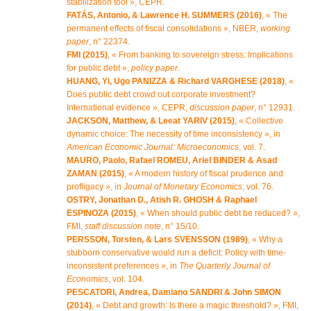
stabilization tool », CEPR.
FATÁS, Antonio, & Lawrence H. SUMMERS (2016)
, « The
permanent effects of fiscal consolidations », NBER,
working
paper
, n° 22374.
FMI (2015)
, « From banking to sovereign stress: Implications
for public debt »,
policy paper
.
HUANG, Yi, Ugo PANIZZA & Richard VARGHESE (2018)
, «
Does public debt crowd out corporate investment?
International evidence », CEPR,
discussion paper
, n° 12931.
JACKSON, Matthew, & Leeat YARIV (2015)
, « Collective
dynamic choice: The necessity of time inconsistency », in
American Economic Journal: Microeconomics
, vol. 7.
MAURO, Paolo, Rafael ROMEU, Ariel BINDER & Asad
ZAMAN (2015)
, « A modern history of fiscal prudence and
profligacy », in
Journal of Monetary Economics
, vol. 76.
OSTRY, Jonathan D., Atish R. GHOSH & Raphael
ESPINOZA (2015)
, « When should public debt be reduced? »,
FMI,
staff discussion note
, n° 15/10.
PERSSON, Torsten, & Lars SVENSSON (1989)
, « Why a
stubborn conservative would run a deficit: Policy with time-
inconsistent preferences », in
The Quarterly Journal of
Economics
, vol. 104.
PESCATORI, Andrea, Damiano SANDRI & John SIMON
(2014)
, « Debt and growth: Is there a magic threshold? », FMI,