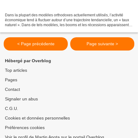
Dans la plupart des modèles orthodoxes actuellement utilisés, l’activité
économique tend à fluctuer autour d’une trajectoire tendancielle, un « taux
naturel ». Dans de tels modèles, les booms et les récessions apparaissent
comme des déséquilibres symétriques....
< Page précédente
Page suivante >
Hébergé par Overblog
Top articles
Pages
Contact
Signaler un abus
C.G.U.
Cookies et données personnelles
Préférences cookies
Voir le profil de Martin Anota sur le portail Overblog